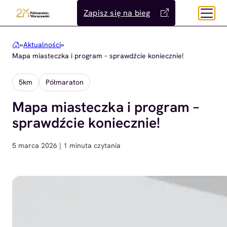
Przejdź
Zapisz się na bieg
do
treści
»
Aktualności
»
Mapa miasteczka i program – sprawdźcie koniecznie!
5km
Półmaraton
Mapa miasteczka i program –
sprawdźcie koniecznie!
5 marca 2026 | 1 minuta czytania