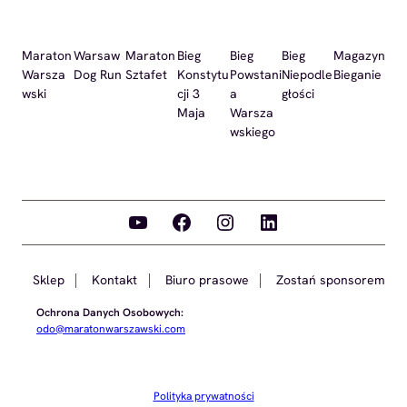
Maraton
Warsaw
Maraton
Bieg
Bieg
Bieg
Magazyn
Warsza
Dog Run
Sztafet
Konstytu
Powstani
Niepodle
Bieganie
wski
cji 3
a
głości
Maja
Warsza
wskiego
YouTube
Facebook
Instagram
LinkedIn
Sklep
Kontakt
Biuro prasowe
Zostań sponsorem
Ochrona Danych Osobowych:
odo@maratonwarszawski.com
Polityka prywatności