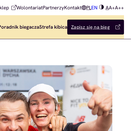
klep
Wolontariat
Partnerzy
Kontakt
PL
EN
A
A+
A++
Poradnik biegacza
Strefa kibica
Zapisz się na bieg