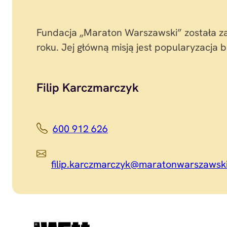
Fundacja „Maraton Warszawski” została z
roku. Jej główną misją jest popularyzacja b
Filip Karczmarczyk
600 912 626
filip.karczmarczyk@maratonwarszawsk