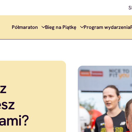
S
Półmaraton
Bieg na Piątkę
Program wydarzenia
z
esz
nami?