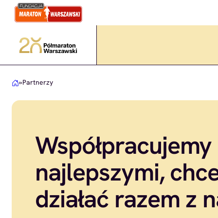
Przejdź
do
treści
»
Partnerzy
Współpracujemy 
najlepszymi, chc
działać razem z 