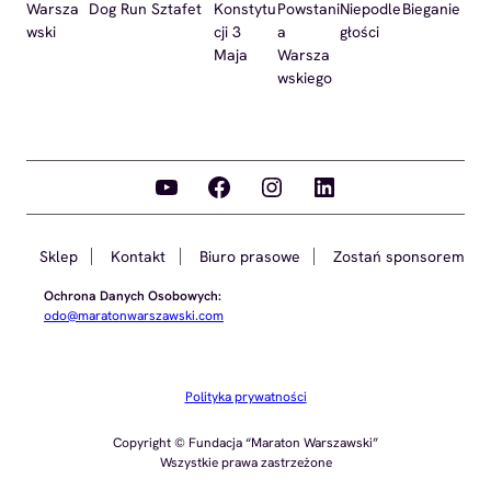
Warsza
Dog Run
Sztafet
Konstytu
Powstani
Niepodle
Bieganie
wski
cji 3
a
głości
Maja
Warsza
wskiego
YouTube
Facebook
Instagram
LinkedIn
Sklep
Kontakt
Biuro prasowe
Zostań sponsorem
Ochrona Danych Osobowych:
odo@maratonwarszawski.com
Polityka prywatności
Copyright © Fundacja “Maraton Warszawski”
Wszystkie prawa zastrzeżone