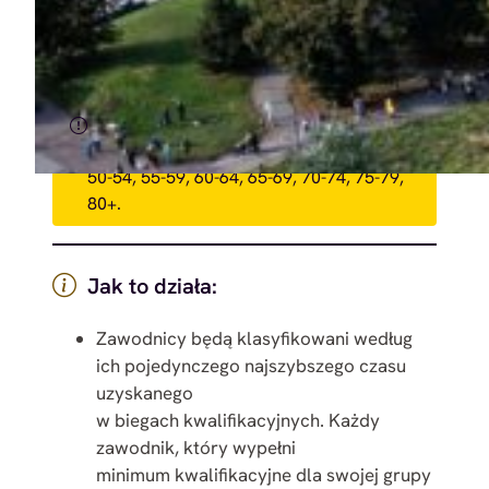
Group World Championship jako
impreza kwalifikacyjna.
Zawodnicy będą rywalizować w
przedziałach wiekowych: 40-44, 45-49,
50-54, 55-59, 60-64, 65-69, 70-74, 75-79,
80+.
Jak to działa:
Zawodnicy będą klasyfikowani według
ich pojedynczego najszybszego czasu
uzyskanego
w biegach kwalifikacyjnych. Każdy
zawodnik, który wypełni
minimum kwalifikacyjne dla swojej grupy