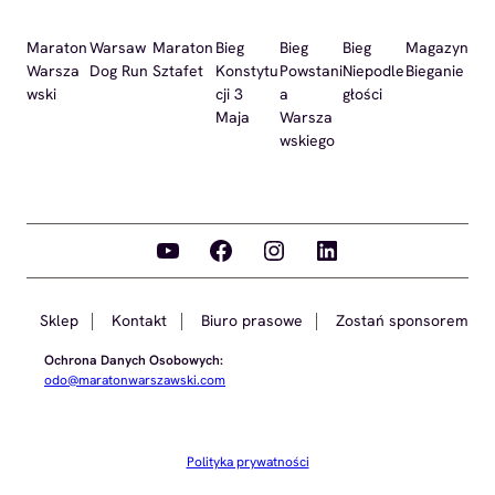
Maraton
Warsaw
Maraton
Bieg
Bieg
Bieg
Magazyn
Warsza
Dog Run
Sztafet
Konstytu
Powstani
Niepodle
Bieganie
wski
cji 3
a
głości
Maja
Warsza
wskiego
YouTube
Facebook
Instagram
LinkedIn
Sklep
Kontakt
Biuro prasowe
Zostań sponsorem
Ochrona Danych Osobowych:
odo@maratonwarszawski.com
Polityka prywatności