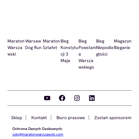
Maraton
Warsaw
Maraton
Bieg
Bieg
Bieg
Magazyn
Warsza
Dog Run
Sztafet
Konstytu
Powstani
Niepodle
Bieganie
wski
cji 3
a
głości
Maja
Warsza
wskiego
YouTube
Facebook
Instagram
LinkedIn
Sklep
Kontakt
Biuro prasowe
Zostań sponsorem
Ochrona Danych Osobowych:
odo@maratonwarszawski.com