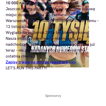
10 000 nadanych numerów startowych!
Jeszcze nie ma grudnia, a Wy już zajęliście połowę
miejsc dostępnych na 20. Półmaraton
Warszawski. Zapisy ruszyły dosłownie chwilę temu –
12 listopada!
Wygląda na to, że rok 2026 będzie wyjątkowy.
Nasza intuicja i obserwacje mówią nam, że
nadchodzący sezon startowy planować trzeba już
teraz – nie zostawiajcie decyzji o zapisach na
ostatnią chwilę…
Zapisy trwają na stronie rejestracji >>>
LET’S RUN THIS PARTY!
Sponsorzy