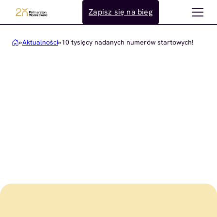
Przejdź
Zapisz się na bieg
do
treści
»
Aktualności
»
10 tysięcy nadanych numerów startowych!