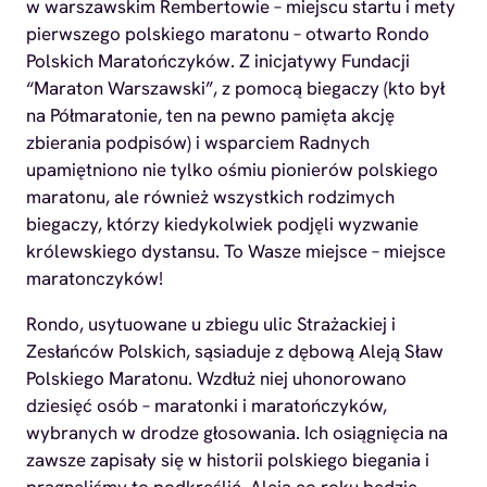
w warszawskim Rembertowie – miejscu startu i mety
pierwszego polskiego maratonu – otwarto Rondo
Polskich Maratończyków. Z inicjatywy Fundacji
“Maraton Warszawski”, z pomocą biegaczy (kto był
na Półmaratonie, ten na pewno pamięta akcję
zbierania podpisów) i wsparciem Radnych
upamiętniono nie tylko ośmiu pionierów polskiego
maratonu, ale również wszystkich rodzimych
biegaczy, którzy kiedykolwiek podjęli wyzwanie
królewskiego dystansu. To Wasze miejsce – miejsce
maratonczyków!
Rondo, usytuowane u zbiegu ulic Strażackiej i
Zesłańców Polskich, sąsiaduje z dębową Aleją Sław
Polskiego Maratonu. Wzdłuż niej uhonorowano
dziesięć osób – maratonki i maratończyków,
wybranych w drodze głosowania. Ich osiągnięcia na
zawsze zapisały się w historii polskiego biegania i
pragnęliśmy to podkreślić. Aleja co roku będzie