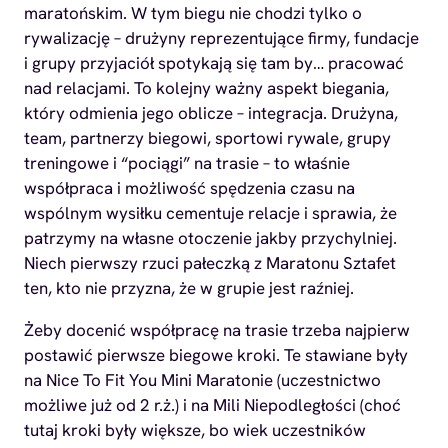
maratońskim. W tym biegu nie chodzi tylko o
rywalizację – drużyny reprezentujące firmy, fundacje
i grupy przyjaciół spotykają się tam by… pracować
nad relacjami. To kolejny ważny aspekt biegania,
który odmienia jego oblicze – integracja. Drużyna,
team, partnerzy biegowi, sportowi rywale, grupy
treningowe i “pociągi” na trasie – to właśnie
współpraca i możliwość spędzenia czasu na
wspólnym wysiłku cementuje relacje i sprawia, że
patrzymy na własne otoczenie jakby przychylniej.
Niech pierwszy rzuci pałeczką z Maratonu Sztafet
ten, kto nie przyzna, że w grupie jest raźniej.
Żeby docenić współpracę na trasie trzeba najpierw
postawić pierwsze biegowe kroki. Te stawiane były
na Nice To Fit You Mini Maratonie (uczestnictwo
możliwe już od 2 r.ż.) i na Mili Niepodległości (choć
tutaj kroki były większe, bo wiek uczestników