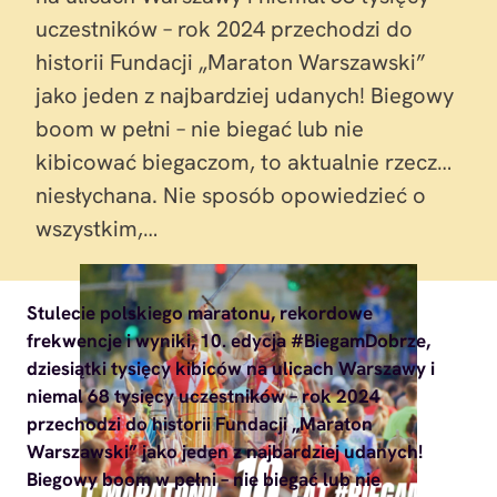
uczestników – rok 2024 przechodzi do
historii Fundacji „Maraton Warszawski”
jako jeden z najbardziej udanych! Biegowy
boom w pełni – nie biegać lub nie
kibicować biegaczom, to aktualnie rzecz…
niesłychana. Nie sposób opowiedzieć o
wszystkim,…
Stulecie polskiego maratonu, rekordowe
frekwencje i wyniki, 10. edycja #BiegamDobrze,
dziesiątki tysięcy kibiców na ulicach Warszawy i
niemal 68 tysięcy uczestników – rok 2024
przechodzi do historii Fundacji „Maraton
Warszawski” jako jeden z najbardziej udanych!
Biegowy boom w pełni – nie biegać lub nie