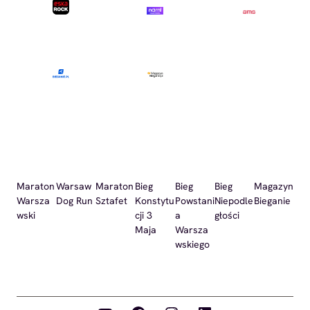
Maraton
Warsaw
Maraton
Bieg
Bieg
Bieg
Magazyn
Warsza
Dog Run
Sztafet
Konstytu
Powstani
Niepodle
Bieganie
wski
cji 3
a
głości
Maja
Warsza
wskiego