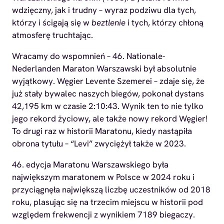
wdzięczny, jak i trudny – wyraz podziwu dla tych,
którzy i ścigają się w
beztlenie
i tych, którzy chłoną
atmosferę truchtając.
Wracamy do wspomnień – 46. Nationale-
Nederlanden Maraton Warszawski był absolutnie
wyjątkowy. Węgier Levente Szemerei – zdaje się, że
już stały bywalec naszych biegów, pokonał dystans
42,195 km w czasie 2:10:43. Wynik ten to nie tylko
jego rekord życiowy, ale także nowy rekord Węgier!
To drugi raz w historii Maratonu, kiedy nastąpiła
obrona tytułu – “Levi” zwyciężył także w 2023.
46. edycja Maratonu Warszawskiego była
największym maratonem w Polsce w 2024 roku i
przyciągnęła największą liczbę uczestników od 2018
roku, plasując się na trzecim miejscu w historii pod
względem frekwencji z wynikiem 7189 biegaczy.