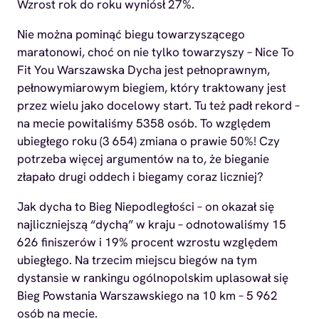
Wzrost rok do roku wyniósł 27%.
Nie można pominąć biegu towarzyszącego
maratonowi, choć on nie tylko towarzyszy – Nice To
Fit You Warszawska Dycha jest pełnoprawnym,
pełnowymiarowym biegiem, który traktowany jest
przez wielu jako docelowy start. Tu też padł rekord –
na mecie powitaliśmy 5358 osób. To względem
ubiegłego roku (3 654) zmiana o prawie 50%! Czy
potrzeba więcej argumentów na to, że bieganie
złapało drugi oddech i biegamy coraz liczniej?
Jak dycha to Bieg Niepodległości – on okazał się
najliczniejszą “dychą” w kraju – odnotowaliśmy 15
626 finiszerów i 19% procent wzrostu względem
ubiegłego. Na trzecim miejscu biegów na tym
dystansie w rankingu ogólnopolskim uplasował się
Bieg Powstania Warszawskiego na 10 km – 5 962
osób na mecie.