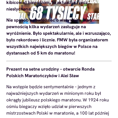
kibicować biegaczom, to aktualnie rzecz…
niesłychana.
Nie sposób opowiedzieć o wszystkim, ale z
pewnością kilka wydarzeń zasługuje na
wyróżnienie. Było spektakularnie, ale i wzruszająco,
było rekordowo i licznie. FMW była organizatorem
wszystkich największych biegów w Polsce na
dystansach od 5 km do maratonu!
Prezent na setne urodziny – otwarcie Ronda
Polskich Maratończyków i Alei Sław
Na wstępie będzie sentymentalnie – jednym z
najważniejszych wydarzeń w minionym roku był
okrągły jubileusz polskiego maratonu. W 1924 roku
ośmiu biegaczy wzięło udział w pierwszych
mistrzostwach Polski w maratonie, a 100 lat później