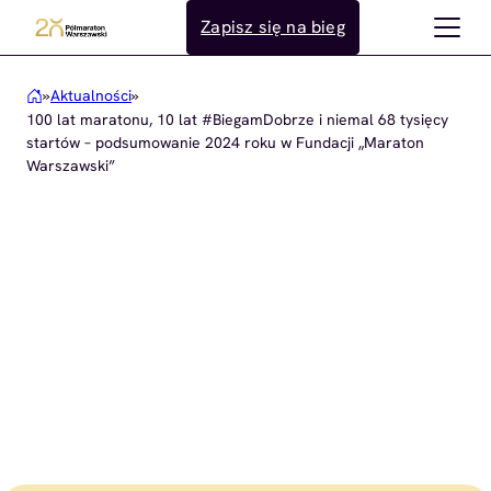
Przejdź
Zapisz się na bieg
do
treści
»
Aktualności
»
100 lat maratonu, 10 lat #BiegamDobrze i niemal 68 tysięcy
startów – podsumowanie 2024 roku w Fundacji „Maraton
Warszawski”