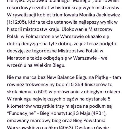
nie tylko życiówka lubianego “Matiego”, ale również
rekordowy rezultat w historii krajowych mistrzostw.
W rywalizacji kobiet triumfowała Monika Jackiewicz
(1:12:05), która także ustanowiła najlepszy wynik w
historii mistrzostw kraju. Ulokowanie Mistrzostw
Polski w Półmaratonie w Warszawie okazało się
dobrą decyzją – na tyle dobrą, że już teraz podjęto
decyzję, że tegoroczne Mistrzostwa Polski w
Maratonie także odbędą się w Warszawie – we
wrześniu na Wielkim Biegu.
Nie ma marca bez New Balance Biegu na Piątkę – tam
również frekwencyjny boom! 5 364 finiszerów to
skok niemal o 50% w porównaniu z ubiegłym rokiem.
W rankingu największych biegów na dystansie 5
kilometrów wszystkie trzy miejsca na podium są
“Fundacyjne” – Bieg Konstytucji 3 Maja (4931),
omawiany marcowy bieg oraz Bieg Powstania
Warszawskiego na 5km (4063). Dystans równie