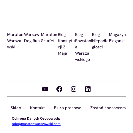
Maraton
Warsaw
Maraton
Bieg
Bieg
Bieg
Magazyn
Warsza
Dog Run
Sztafet
Konstytu
Powstani
Niepodle
Bieganie
wski
cji 3
a
głości
Maja
Warsza
wskiego
YouTube
Facebook
Instagram
LinkedIn
Sklep
Kontakt
Biuro prasowe
Zostań sponsorem
Ochrona Danych Osobowych:
odo@maratonwarszawski.com