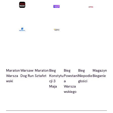
Maraton
Warsaw
Maraton
Bieg
Bieg
Bieg
Magazyn
Warsza
Dog Run
Sztafet
Konstytu
Powstani
Niepodle
Bieganie
wski
cji 3
a
głości
Maja
Warsza
wskiego