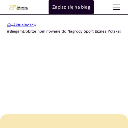
Przejdź
Zapisz się na bieg
do
treści
»
Aktualności
»
#BiegamDobrze nominowane do Nagrody Sport Biznes Polska!