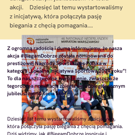
akcji. Dziesięć lat temu wystartowaliśmy
z inicjatywą, która połączyła pasję
biegania z chęcią pomagania.…
Z ogromną radością i dumą informujemy, że nasza
akcja #BiegamDobrze została nominowana do
prestiżowej Nagrody Sport Biznes Polska w
kategorii „Lokalna Inicjatywa Sportowa 2024 roku”!
To dla nas szczególne wyróżnienie, zwłaszcza że
tegoroczna nominacja zbiegła się z ubiegłorocznym
jubileuszem 10-lecia akcji.
Dziesięć lat temu wystartowaliśmy z inicjatywą,
która połączyła pasję biegania z chęcią pomagania.
Dziś widzimy, jak #BiegamDobrze inspiruje i