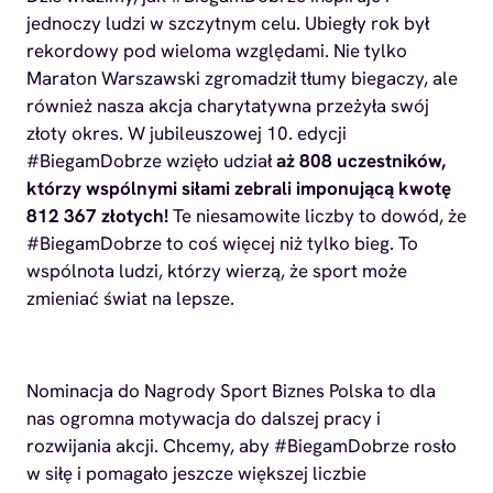
jednoczy ludzi w szczytnym celu. Ubiegły rok był
rekordowy pod wieloma względami. Nie tylko
Maraton Warszawski zgromadził tłumy biegaczy, ale
również nasza akcja charytatywna przeżyła swój
złoty okres. W jubileuszowej 10. edycji
#BiegamDobrze wzięło udział
aż 808 uczestników,
którzy wspólnymi siłami zebrali imponującą kwotę
812 367 złotych!
Te niesamowite liczby to dowód, że
#BiegamDobrze to coś więcej niż tylko bieg. To
wspólnota ludzi, którzy wierzą, że sport może
zmieniać świat na lepsze.
Nominacja do Nagrody Sport Biznes Polska to dla
nas ogromna motywacja do dalszej pracy i
rozwijania akcji. Chcemy, aby #BiegamDobrze rosło
w siłę i pomagało jeszcze większej liczbie