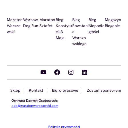
Maraton
Warsaw
Maraton
Bieg
Bieg
Bieg
Magazyn
Warsza
Dog Run
Sztafet
Konstytu
Powstani
Niepodle
Bieganie
wski
cji 3
a
głości
Maja
Warsza
wskiego
YouTube
Facebook
Instagram
LinkedIn
Sklep
Kontakt
Biuro prasowe
Zostań sponsorem
Ochrona Danych Osobowych:
odo@maratonwarszawski.com
Polityka prywatności