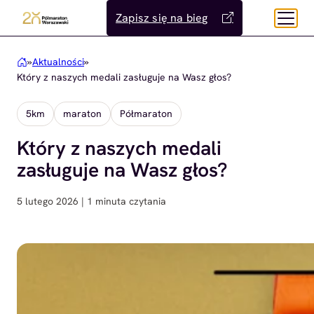
Przejdź
Zapisz się na bieg
do
treści
»
Aktualności
»
Który z naszych medali zasługuje na Wasz głos?
5km
maraton
Półmaraton
Który z naszych medali
zasługuje na Wasz głos?
5 lutego 2026 | 1 minuta czytania