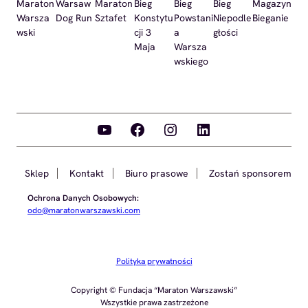
Maraton
Warsaw
Maraton
Bieg
Bieg
Bieg
Magazyn
Warsza
Dog Run
Sztafet
Konstytu
Powstani
Niepodle
Bieganie
wski
cji 3
a
głości
Maja
Warsza
wskiego
YouTube
Facebook
Instagram
LinkedIn
Sklep
Kontakt
Biuro prasowe
Zostań sponsorem
Ochrona Danych Osobowych:
odo@maratonwarszawski.com
Polityka prywatności
Copyright © Fundacja “Maraton Warszawski”
Wszystkie prawa zastrzeżone