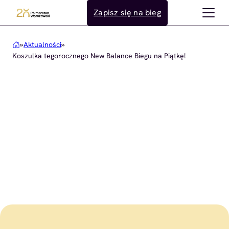
Przejdź
Zapisz się na bieg
do
treści
»
Aktualności
»
Koszulka tegorocznego New Balance Biegu na Piątkę!