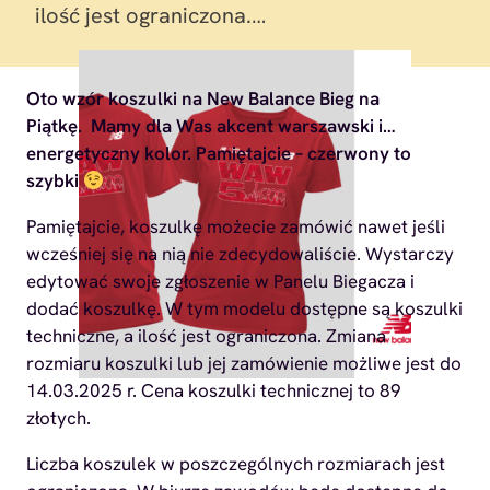
ilość jest ograniczona.…
Oto wzór koszulki na New Balance Bieg na
Piątkę. Mamy dla Was akcent warszawski i…
energetyczny kolor. Pamiętajcie – czerwony to
szybki
Pamiętajcie, koszulkę możecie zamówić nawet jeśli
wcześniej się na nią nie zdecydowaliście. Wystarczy
edytować swoje zgłoszenie w Panelu Biegacza i
dodać koszulkę. W tym modelu dostępne są koszulki
techniczne, a ilość jest ograniczona. Zmiana
rozmiaru koszulki lub jej zamówienie możliwe jest do
14.03.2025 r. Cena koszulki technicznej to 89
złotych.
Liczba koszulek w poszczególnych rozmiarach jest