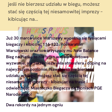
jeśli nie bierzesz udziału w biegu, możesz
stać się częścią tej niesamowitej imprezy –
kibicując na…
Już 30 marca ulice Warszawy wypełnią się tysiącami
biegaczy i kibiców! 116 123. Półmaraton
Warszawski oraz towarzyszący mu New Balance
Bieg na Piątkę to nie tylko wielkie sportowe
wyzwanie, ale także niezwykła atmosfera i doping na
najwyższym poziomie. Nawet jeśli nie bierzesz
udziału w biegu, możesz stać się częścią tej
niesamowitej imprezy – kibicując na trasie i
odwiedzając Miasteczko Biegacza na Błoniach PGE
Narodowego!
Dwa rekordy na jednym ogniu