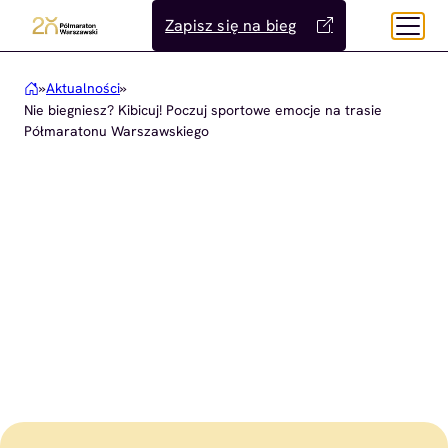
Przejdź
Zapisz się na bieg
do
treści
»
Aktualności
»
Nie biegniesz? Kibicuj! Poczuj sportowe emocje na trasie
Półmaratonu Warszawskiego