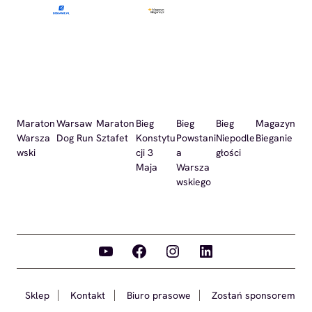
Maraton
Warsaw
Maraton
Bieg
Bieg
Bieg
Magazyn
Warsza
Dog Run
Sztafet
Konstytu
Powstani
Niepodle
Bieganie
wski
cji 3
a
głości
Maja
Warsza
wskiego
YouTube
Facebook
Instagram
LinkedIn
Sklep
Kontakt
Biuro prasowe
Zostań sponsorem