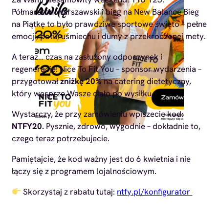
Półmaraton Warszawski i bieg na New Balance Bieg
na Piątkę to było prawdziwe sportowe święto – pełne
emocji, potu, uśmiechu i dumy z przekroczonej mety.
A teraz… czas na zasłużony odpoczynek i
regenerację! Nice To Fit You – sponsor wydarzenia –
przygotował
zniżkę 20%
na catering dietetyczny,
który wesprze Wasze ciało po wysiłku.
Wystarczy, że przy zamówieniu wpiszecie kod:
NTFY20.
Pysznie, zdrowo, wygodnie – dokładnie to,
czego teraz potrzebujecie.
Pamiętajcie, że kod ważny jest do 6 kwietnia i nie
łączy się z programem lojalnościowym.
Skorzystaj z rabatu tutaj:
ntfy.pl/konfigurator