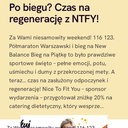
Po biegu? Czas na
regenerację z NTFY!
Za Wami niesamowity weekend! 116 123.
Półmaraton Warszawski i bieg na New
Balance Bieg na Piątkę to było prawdziwe
sportowe święto – pełne emocji, potu,
uśmiechu i dumy z przekroczonej mety. A
teraz… czas na zasłużony odpoczynek i
regenerację! Nice To Fit You – sponsor
wydarzenia – przygotował zniżkę 20% na
catering dietetyczny, który wesprze…
Za Wami niesamowity weekend! 116 123.