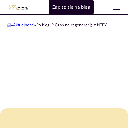
Przejdź
Zapisz się na bieg
do
treści
»
Aktualności
»
Po biegu? Czas na regenerację z NTFY!