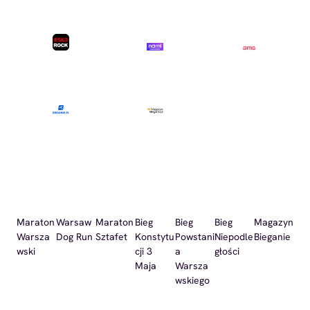
Maraton
Warsaw
Maraton
Bieg
Bieg
Bieg
Magazyn
Warsza
Dog Run
Sztafet
Konstytu
Powstani
Niepodle
Bieganie
wski
cji 3
a
głości
Maja
Warsza
wskiego