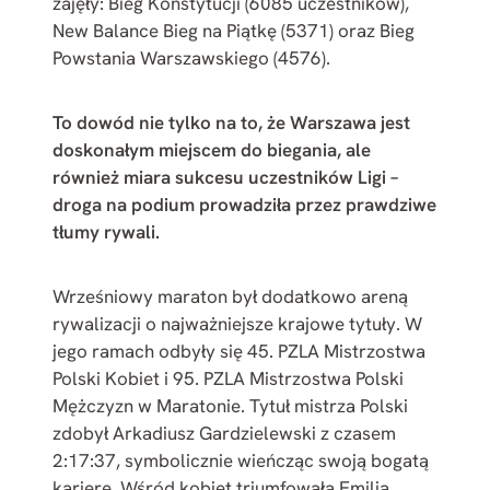
zajęły: Bieg Konstytucji (6085 uczestników),
New Balance Bieg na Piątkę (5371) oraz Bieg
Powstania Warszawskiego (4576).
To dowód nie tylko na to, że Warszawa jest
doskonałym miejscem do biegania, ale
również miara sukcesu uczestników Ligi –
droga na podium prowadziła przez prawdziwe
tłumy rywali.
Wrześniowy maraton był dodatkowo areną
rywalizacji o najważniejsze krajowe tytuły. W
jego ramach odbyły się 45. PZLA Mistrzostwa
Polski Kobiet i 95. PZLA Mistrzostwa Polski
Mężczyzn w Maratonie. Tytuł mistrza Polski
zdobył Arkadiusz Gardzielewski z czasem
2:17:37, symbolicznie wieńcząc swoją bogatą
karierę. Wśród kobiet triumfowała Emilia