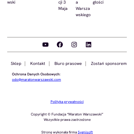
wski
cji 3
a
głości
Maja
Warsza
wskiego
YouTube
Facebook
Instagram
LinkedIn
Sklep
Kontakt
Biuro prasowe
Zostań sponsorem
Ochrona Danych Osobowych:
odo@maratonwarszawski.com
Polityka prywatności
Copyright © Fundacja “Maraton Warszawski”
Wszystkie prawa zastrzeżone
Stronę wykonała firma
Sygnisoft