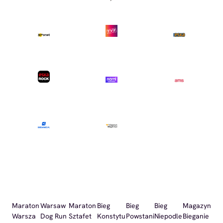
Maraton
Warsaw
Maraton
Bieg
Bieg
Bieg
Magazyn
Warsza
Dog Run
Sztafet
Konstytu
Powstani
Niepodle
Bieganie