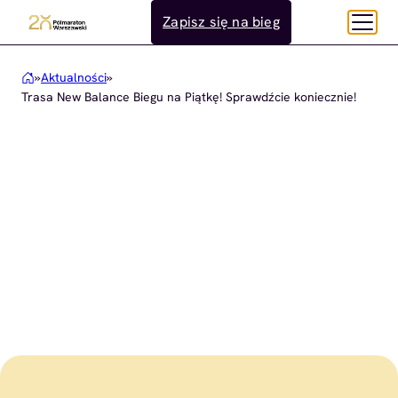
Przejdź
Zapisz się na bieg
do
treści
»
Aktualności
»
Trasa New Balance Biegu na Piątkę! Sprawdźcie koniecznie!