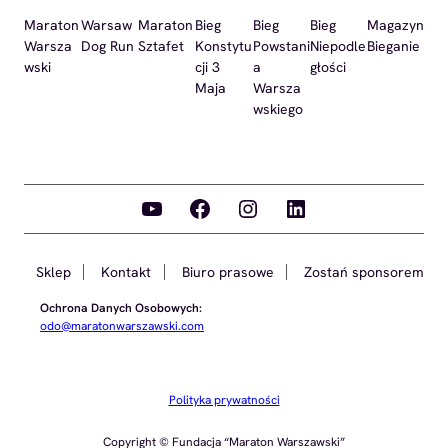
Maraton
Warsaw
Maraton
Bieg
Bieg
Bieg
Magazyn
Warsza
Dog Run
Sztafet
Konstytu
Powstani
Niepodle
Bieganie
wski
cji 3
a
głości
Maja
Warsza
wskiego
YouTube
Facebook
Instagram
LinkedIn
Sklep
Kontakt
Biuro prasowe
Zostań sponsorem
Ochrona Danych Osobowych:
odo@maratonwarszawski.com
Polityka prywatności
Copyright © Fundacja “Maraton Warszawski”