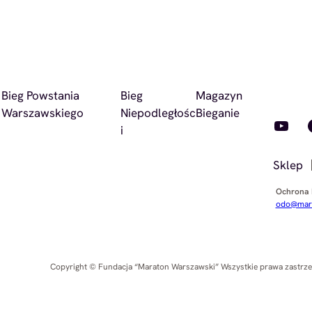
Bieg Powstania
Bieg
Magazyn
Warszawskiego
Niepodległośc
Bieganie
YouTube
Faceb
i
Sklep
Ochrona
odo@mara
Copyright © Fundacja “Maraton Warszawski” Wszystkie prawa zastrz