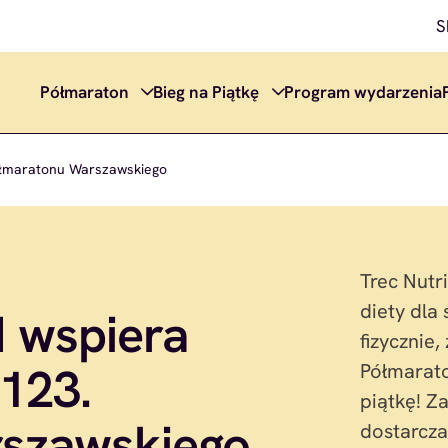
S
Półmaraton
Bieg na Piątkę
Program wydarzenia
ółmaratonu Warszawskiego
Trec Nutr
diety dla
 wspiera
fizycznie
123.
Półmarat
piątkę! Z
szawskiego
dostarcza