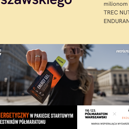
milionom
TREC NUTR
ENDURANC