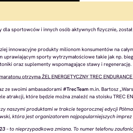
ety dla sportowców i innych osób aktywnych fizycznie, zos
dziej innowacyjne produkty milionom konsumentów na cały
 uprawiającym sporty wytrzymałościowe takie jak np. bieg
toniki oraz suplementy wspomagające stawy i regenerację.
 półmaratonu otrzyma ŻEL ENERGETYCZNY TREC ENDURANCE 
raz ze swoimi ambasadorami
#TrecTeam
m.in. Bartosz „Wars
le atrakcji, które będzie można znaleźć na stoisku TREC 
czy naszymi produktami w trakcie tegorocznej edycji Półm
ki, która jest organizatorem najpopularniejszych imprez 
23
– to nieprzypadkowa zmiana. To numer telefonu zaufani