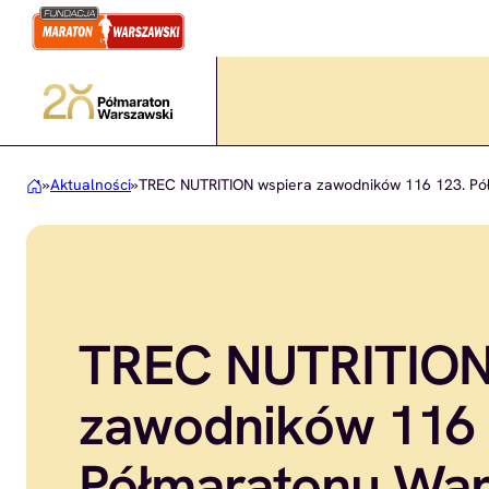
Przejdź
do
treści
»
Aktualności
»
TREC NUTRITION wspiera zawodników 116 123. P
TREC NUTRITION
zawodników 116 
Półmaratonu War