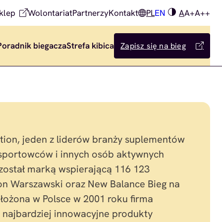
klep
Wolontariat
Partnerzy
Kontakt
PL
EN
A
A+
A++
Poradnik biegacza
Strefa kibica
Zapisz się na bieg
ition, jeden z liderów branży suplementów
 sportowców i innych osób aktywnych
, został marką wspierającą 116 123
on Warszawski oraz New Balance Bieg na
ałożona w Polsce w 2001 roku firma
 najbardziej innowacyjne produkty