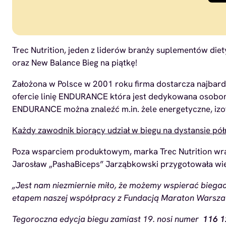
Trec Nutrition, jeden z liderów branży suplementów di
oraz New Balance Bieg na piątkę!
Założona w Polsce w 2001 roku firma dostarcza najbar
ofercie linię ENDURANCE która jest dedykowana osobom
ENDURANCE można znaleźć m.in. żele energetyczne, izo
Każdy zawodnik biorący udział w biegu na dystansie
Poza wsparciem produktowym, marka Trec Nutrition w
Jarosław „PashaBiceps” Jarząbkowski przygotowała wie
„Jest nam niezmiernie miło, że możemy wspierać biega
etapem naszej współpracy z Fundacją Maraton Warszaws
Tegoroczna edycja biegu zamiast 19. nosi numer
116 1