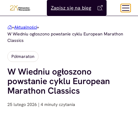
Przejdź
Zapisz się na bieg
do
treści
»
Aktualności
»
W Wiedniu ogłoszono powstanie cyklu European Marathon
Classics
Półmaraton
W Wiedniu ogłoszono
powstanie cyklu European
Marathon Classics
25 lutego 2026 | 4 minuty czytania