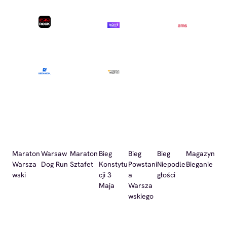
Maraton
Warsaw
Maraton
Bieg
Bieg
Bieg
Magazyn
Warsza
Dog Run
Sztafet
Konstytu
Powstani
Niepodle
Bieganie
wski
cji 3
a
głości
Maja
Warsza
wskiego