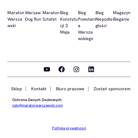
Maraton
Warsaw
Maraton
Bieg
Bieg
Bieg
Magazyn
Warsza
Dog Run
Sztafet
Konstytu
Powstani
Niepodle
Bieganie
wski
cji 3
a
głości
Maja
Warsza
wskiego
YouTube
Facebook
Instagram
LinkedIn
Sklep
Kontakt
Biuro prasowe
Zostań sponsorem
Ochrona Danych Osobowych:
odo@maratonwarszawski.com
Polityka prywatności