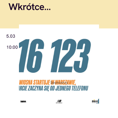
Wkrótce…
5.03
10:00
Sponsorzy