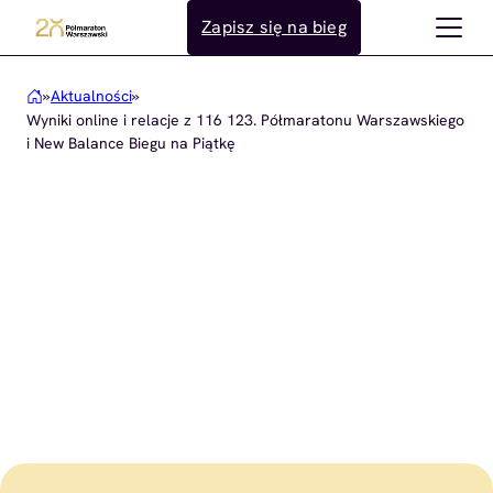
Przejdź
Zapisz się na bieg
do
treści
»
Aktualności
»
Wyniki online i relacje z 116 123. Półmaratonu Warszawskiego
i New Balance Biegu na Piątkę