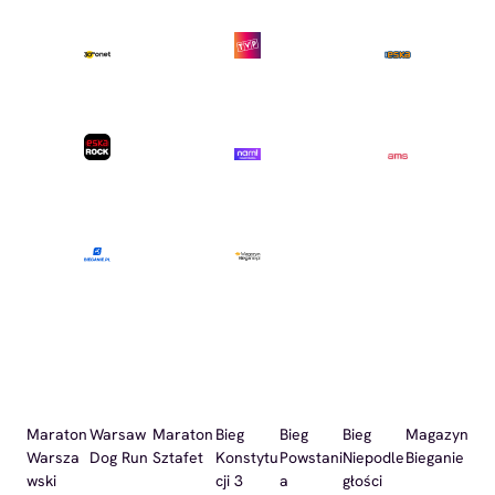
Maraton
Warsaw
Maraton
Bieg
Bieg
Bieg
Magazyn
Warsza
Dog Run
Sztafet
Konstytu
Powstani
Niepodle
Bieganie
wski
cji 3
a
głości