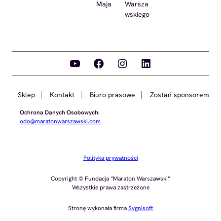
Maja
Warsza
wskiego
YouTube
Facebook
Instagram
LinkedIn
Sklep
Kontakt
Biuro prasowe
Zostań sponsorem
Ochrona Danych Osobowych:
odo@maratonwarszawski.com
Polityka prywatności
Copyright © Fundacja “Maraton Warszawski”
Wszystkie prawa zastrzeżone
Stronę wykonała firma
Sygnisoft