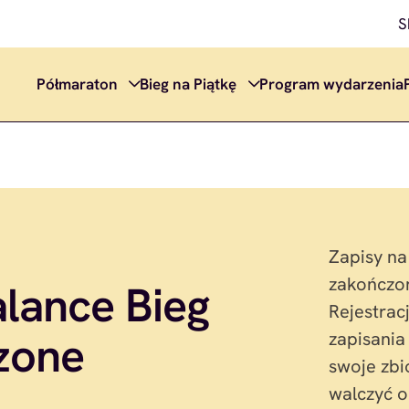
S
Półmaraton
Bieg na Piątkę
Program wydarzenia
Zapisy na
zakończon
lance Bieg
Rejestrac
zone
zapisania 
swoje zb
walczyć 