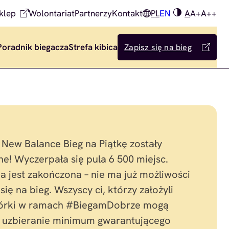
klep
Wolontariat
Partnerzy
Kontakt
PL
EN
A
A+
A++
Poradnik biegacza
Strefa kibica
Zapisz się na bieg
 New Balance Bieg na Piątkę zostały
e! Wyczerpała się pula 6 500 miejsc.
ja jest zakończona – nie ma już możliwości
się na bieg. Wszyscy ci, którzy założyli
iórki w ramach #BiegamDobrze mogą
o uzbieranie minimum gwarantującego